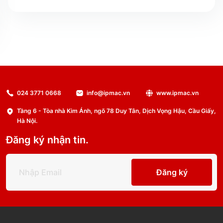
024 3771 0668
info@ipmac.vn
www.ipmac.vn
Tầng 6 - Tòa nhà Kim Ánh, ngõ 78 Duy Tân, Dịch Vọng Hậu, Cầu Giấy,
Hà Nội.
Đăng ký nhận tin.
Đăng ký