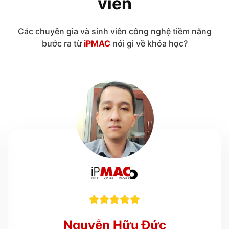
viên
Các chuyên gia và sinh viên công nghệ tiềm năng
bước ra từ
iPMAC
nói gì về khóa học?





Nguyễn Hữu Đức