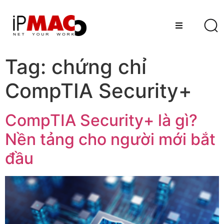
Tag:
chứng chỉ
CompTIA Security+
CompTIA Security+ là gì?
Nền tảng cho người mới bắt
đầu