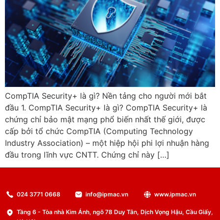
CompTIA Security+ là gì? Nền tảng cho người mới bắt
đầu 1. CompTIA Security+ là gì? CompTIA Security+ là
chứng chỉ bảo mật mạng phổ biến nhất thế giới, được
cấp bởi tổ chức CompTIA (Computing Technology
Industry Association) – một hiệp hội phi lợi nhuận hàng
đầu trong lĩnh vực CNTT. Chứng chỉ này […]
024 3771 0668
info@ipmac.vn
www.ipmac.vn
Tầng 6 - Tòa nhà Kim Ánh, ngõ 78 Duy Tân, Dịch Vọng Hậu, Cầu Giấy,