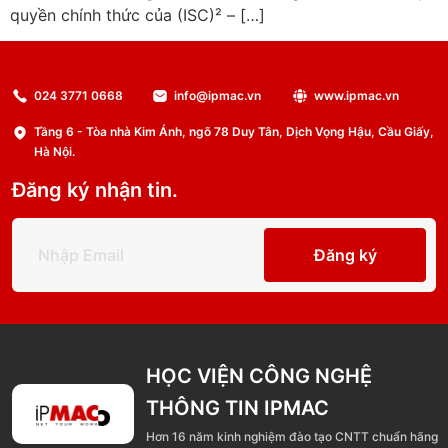
quyền chính thức của (ISC)² – […]
024 3771 0668
info@ipmac.vn
www.ipmac.vn
Tầng 6 - Tòa nhà Kim Ánh, ngõ 78 Duy Tân, Dịch Vọng Hậu, Cầu Giấy,
Hà Nội.
Đăng ký nhận tin.
Đăng ký
HỌC VIỆN CÔNG NGHỆ
THÔNG TIN IPMAC
Hơn 16 năm kinh nghiệm đào tạo CNTT chuẩn hãng