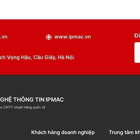
ipmac.vn
www.ipmac.vn
ân, Dịch Vọng Hậu, Cầu Giấy, Hà Nội.
ÔNG NGHỆ THÔNG TIN IPMAC
ệm đào tạo CNTT chuẩn hãng quốc tế