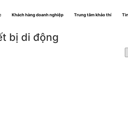
hóa học
Khách hàng doanh nghiệp
Trung tâm khả
hiết bị di động
t
ce
OB