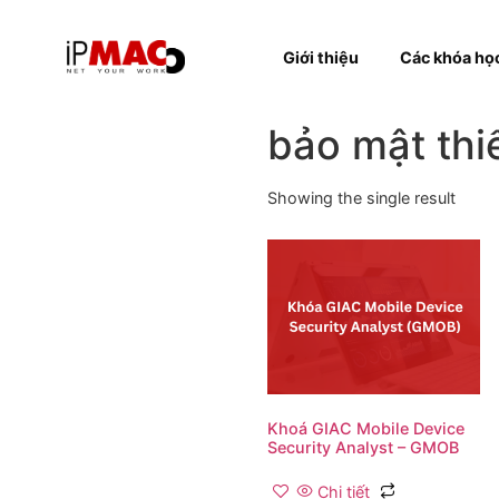
Giới thiệu
Các k
bảo mật t
Showing the single resul
Khoá GIAC Mobile Devi
Security Analyst – GM