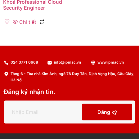
Khoá Professional Cloud
Security Engineer
Chi tiết
024 3771 0668
info@ipmac.vn
www.ipmac.vn
Tầng 6 - Tòa nhà Kim Ánh, ngõ 78 Duy Tân, Dịch Vọng Hậu, Cầu Giấy,
Hà Nội.
Đăng ký nhận tin.
Đăng ký