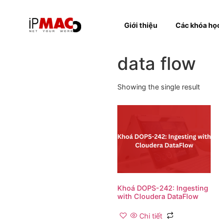
Giới thiệu
Các k
data flow
Showing the single resul
Khoá DOPS-242: Ingest
with Cloudera DataFlo