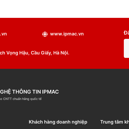
ipmac.vn
www.ipmac.vn
ân, Dịch Vọng Hậu, Cầu Giấy, Hà Nội.
ÔNG NGHỆ THÔNG TIN IPMAC
ệm đào tạo CNTT chuẩn hãng quốc tế