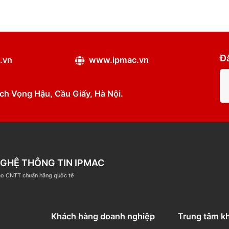
ipmac.vn
www.ipmac.vn
ân, Dịch Vọng Hậu, Cầu Giấy, Hà Nội.
ÔNG NGHỆ THÔNG TIN IPMAC
ệm đào tạo CNTT chuẩn hãng quốc tế