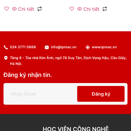
Chi tiết
Chi tiết
024 3771 0668
info@ipmac.vn
www.ipmac.vn
Tầng 6 - Tòa nhà Kim Ánh, ngõ 78 Duy Tân, Dịch Vọng Hậu, Cầu Giấy,
Hà Nội.
Đăng ký nhận tin.
Đăng ký
HỌC VIỆN CÔNG NGHỆ