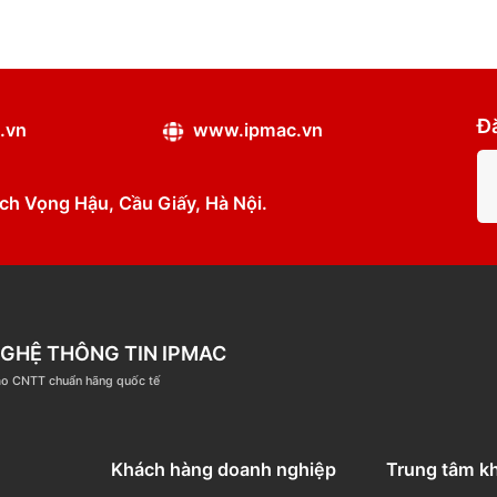
ipmac.vn
www.ipmac.vn
ân, Dịch Vọng Hậu, Cầu Giấy, Hà Nội.
ÔNG NGHỆ THÔNG TIN IPMAC
ệm đào tạo CNTT chuẩn hãng quốc tế