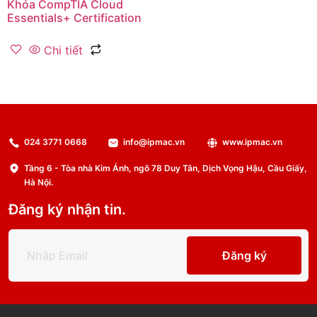
Khóa CompTIA Cloud
Essentials+ Certification
Chi tiết
024 3771 0668
info@ipmac.vn
www.ipmac.vn
Tầng 6 - Tòa nhà Kim Ánh, ngõ 78 Duy Tân, Dịch Vọng Hậu, Cầu Giấy,
Hà Nội.
Đăng ký nhận tin.
Đăng ký