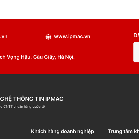
ipmac.vn
www.ipmac.vn
ân, Dịch Vọng Hậu, Cầu Giấy, Hà Nội.
ÔNG NGHỆ THÔNG TIN IPMAC
ệm đào tạo CNTT chuẩn hãng quốc tế