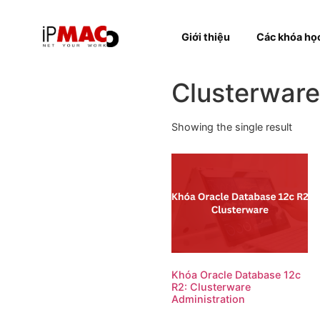
Giới thiệu
Các k
Clusterw
Showing the single resul
Khóa Oracle Database 
R2: Clusterware