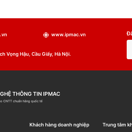
Chi tiết
Chi tiết
ipmac.vn
www.ipmac.vn
ân, Dịch Vọng Hậu, Cầu Giấy, Hà Nội.
ÔNG NGHỆ THÔNG TIN IPMAC
ệm đào tạo CNTT chuẩn hãng quốc tế