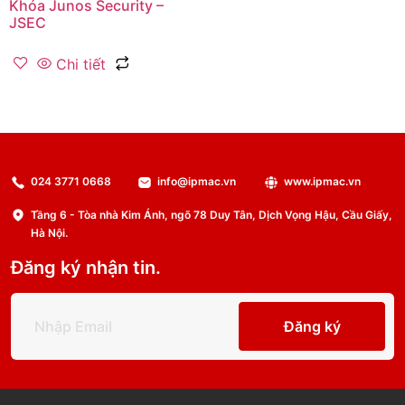
Khóa Junos Security –
JSEC
Chi tiết
024 3771 0668
info@ipmac.vn
www.ipmac.vn
Tầng 6 - Tòa nhà Kim Ánh, ngõ 78 Duy Tân, Dịch Vọng Hậu, Cầu Giấy,
Hà Nội.
Đăng ký nhận tin.
Đăng ký