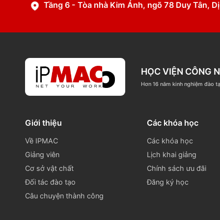
 hỗ trợ trong quá trình học.
024 3771 0668
info@
Tầng 6 - Tòa nhà Kim Ánh, ngõ 78 Duy T
HỌC VIỆN C
Hơn 16 năm kinh nghi