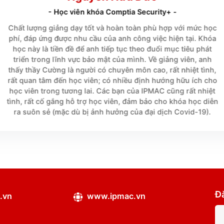





Nguyễn Hữu Đức
- Học viên khóa Comptia Security+ -
Chất lượng giảng dạy tốt và hoàn toàn phù hợp 
phí, đáp ứng được nhu cầu của anh công việc hiệ
học này là tiền đề để anh tiếp tục theo đuổi mục
triển trong lĩnh vực bảo mật của mình. Về giảng
thấy thầy Cường là người có chuyên môn cao, rất 
rất quan tâm đến học viên; có nhiều định hướng 
học viên trong tương lai. Các bạn của IPMAC cũn
tình, rất cố gắng hỗ trợ học viên, đảm bảo cho k
ra suôn sẻ (mặc dù bị ảnh hưởng của đại dịch C