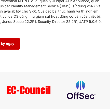
onnected Security.
Khóa
học
cung
cấp
hướng
dẫn
chi
tiết
về
oàn
chỉnh
cho
các
vấn
đề
bảo
mật
hiện
tại
và
tương
lai
,
đượ
gồm
nhiệm
vụ
về
chính
sách
bảo
mật
nâng
cao
,
bảo
mật
tần
hống
ngăn
chặn
xâm
nhập
(IPS)
và
các
đối
tượng
tấn
công
hreat Prevention (ATP) Cloud,
quản
lý
Juniper ATP Applianc
orcer, Juniper Identity Management Service (JIMS),
sử
dụng
ự
cố
high availability
cho
SRX. Qua
các
bài
thực
hành
và
thí
giám
sát
Junos OS
cũng
như
giám
sát
hoạt
động
cơ
bản
của
2.1R2, Junos Space 22.2R1, Security Director 22.2R1, JATP 
Đăng ký ngay