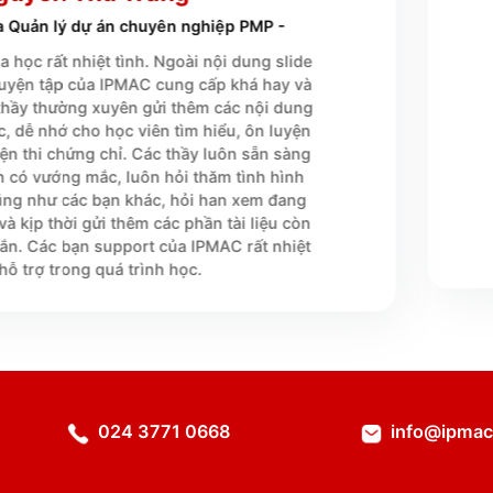





guyễn Thu Trang
a Quản lý dự án chuyên nghiệp PMP -
 học rất nhiệt tình. Ngoài nội dung slide
 luyện tập của IPMAC cung cấp khá hay và
 thầy thường xuyên gửi thêm các nội dung
c, dễ nhớ cho học viên tìm hiểu, ôn luyện
yện thi chứng chỉ. Các thầy luôn sẵn sàng
ên có vướng mắc, luôn hỏi thăm tình hình
ũng như các bạn khác, hỏi han xem đang
à kịp thời gửi thêm các phần tài liệu còn
ắn. Các bạn support của IPMAC rất nhiệt