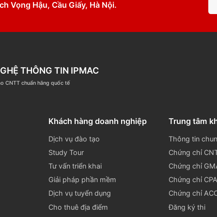
ipmac.vn
www.ipmac.vn
ân, Dịch Vọng Hậu, Cầu Giấy, Hà Nội.
ÔNG NGHỆ THÔNG TIN IPMAC
ệm đào tạo CNTT chuẩn hãng quốc tế