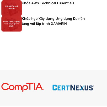
cách
c
gọi
là
Khóa CompTIA Cloud Essential
g
ứng
Certification
tùy
chỉnh
,
e,
quản
Khóa AWS Technical Essentials
vSRX
và
nghiệm
thiết
bị
.
Khóa học Xây dựng Ứng dụng 
5.0.6.0,
tảng với lập trình XAMARIN