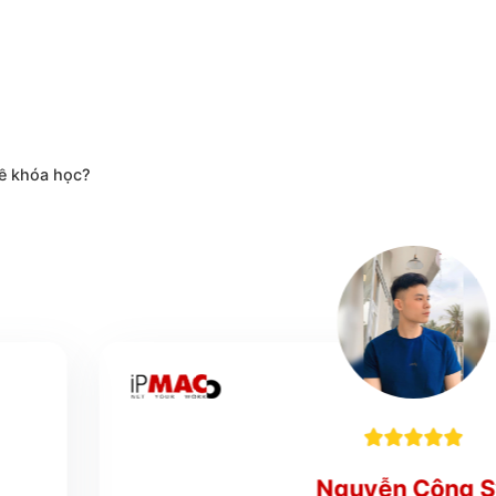
ọc viên
PMAC
nói gì về khóa học?