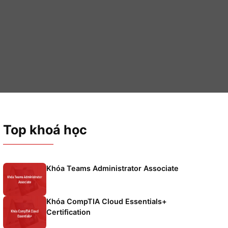
y – JSEC
í
Top khoá học
bị
Khóa Teams Administrator Asso
g
web