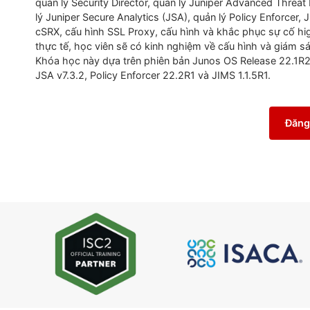
khác
để
giới
thiệu
học
viên
với
các
thiết
bị
Juniper C
Juniper Networks
tiếp
cận
một
giải
pháp
bảo
mật
h
Juniper Connected Security. Các
chủ
đề
chính
bao
dụng
sử
dụng
bộ
ứng
dụng
AppSecure
,
quy
tắc
hệ
t
quản
lý
Security Director,
quản
lý
Juniper Advanced T
lý
Juniper Secure Analytics (JSA),
quản
lý
Policy Enf
cSRX
,
cấu
hình
SSL Proxy,
cấu
hình
và
khắc
phục
s
thực
tế
,
học
viên
sẽ
có
kinh
nghiệm
về
cấu
hình
và
Khóa
học
này
dựa
trên
phiên
bản
Junos OS Release 2
JSA v7.3.2, Policy Enforcer 22.2R1
và
JIMS 1.1.5R1.