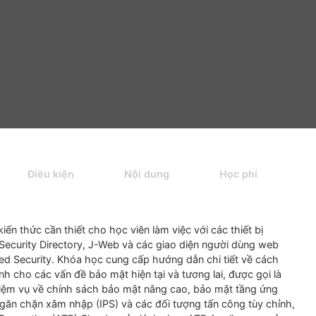
Private: Các khóa học
/
Khóa Junos Securit
ng
Điều kiện
Nội dung
Học ph
ng
cấp
kiến
thức
cần
thiết
cho
học
viên
làm
việc
với
các
thiết
 CLI, Security Directory, J-Web
và
các
giao
diện
người
dùn