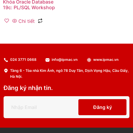
Khóa Oracle Database
19c: PL/SQL Workshop
Chi tiết
024 3771 0668
info@ipmac.vn
www.ipmac.vn
Tầng 6 - Tòa nhà Kim Ánh, ngõ 78 Duy Tân, Dịch Vọng Hậu, Cầu Giấy,
Hà Nội.
Đăng ký nhận tin.
Đăng ký