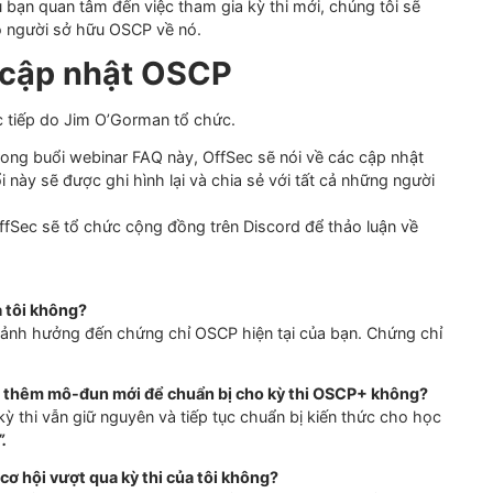
 được biết đến. OSCP sẽ tiếp tục đóng vai trò quan trọng t
g chỉ OSCP+ sẽ không chỉ thể hiện sự thành thạo về tài liệ
hứng chỉ OSCP có chứng chỉ
ện tại, người sở hữu OSCP hiện tại sẽ có tùy chọn tham gia 
D. Nếu bạn quan tâm đến việc tham gia kỳ thi mới, chúng tô
báo cho người sở hữu OSCP về nó.
bản cập nhật OSCP
đáp trực tiếp do Jim O’Gorman tổ chức.
 ET: Trong buổi webinar FAQ này, OffSec sẽ nói về các cập 
tiếp. Buổi này sẽ được ghi hình
lại và chia sẻ với tất cả những
u ET: OffSec sẽ tổ chức cộng đồng trên Discord để thảo luậ