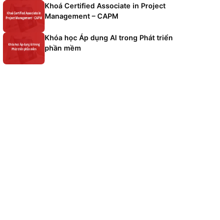
Khoá Microsoft Azure Fundame
Khoá Certified Associate in Pro
Management – CAPM
h huống
Khóa học Áp dụng AI trong Phát
ên xử
phần mềm
với mục
ỳ thi,
 liên
và