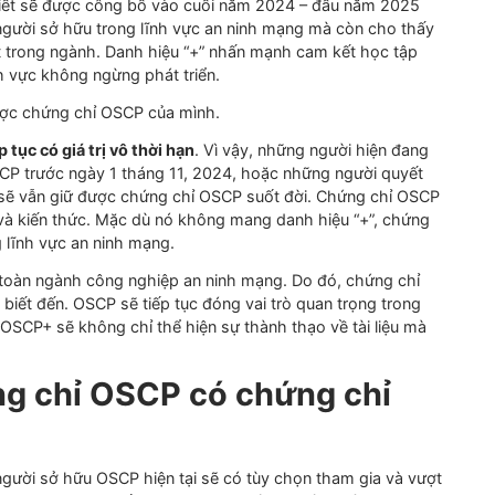
P+ so với chứng chỉ OSCP hiện tại là nó sẽ hết hạn sau ba
có cơ hội duy trì danh hiệu “+” với
một trong ba cách
sau
:
trong vòng 6 tháng trước khi hết hạn danh hiệu
“+”
ffSec khác đủ điều kiện trước khi danh hiệu
“
+
”
hết hạn (da
 OSED, hoặc OSEE)
c, chi tiết sẽ được công bố vào cuối năm 2024 – đầu năm 
của người sở hữu trong lĩnh vực an ninh mạng mà còn cho
 mới nhất trong ngành. Danh hiệu “+” nhấn mạnh cam kết học 
g một lĩnh vực không ngừng phát triển.
 giữ được chứng chỉ OSCP của mình.
ẽ tiếp tục có giá trị vô thời hạn
. Vì vậy, những người hiện
thi OSCP trước ngày 1 tháng 11, 2024, hoặc những người q
ết hạn, sẽ vẫn giữ được chứng chỉ OSCP suốt đời. Chứng ch
ỹ năng và kiến thức. Mặc dù nó không mang danh hiệu
“
+
”
, 
 trong lĩnh vực an ninh mạng.
ng như toàn ngành công nghiệp an ninh mạng. Do đó, chứng