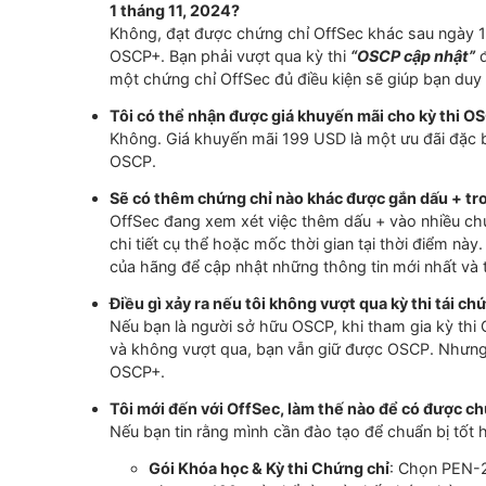
Nếu bạn không tham gia kỳ thi tái chứng nh
giữ được OSCP. Trong ba năm đó, học viên s
ba con đường tiếp tục giáo dục:
Tham gia và vượt qua kỳ thi tái chứng 
Tham gia và vượt qua một kỳ thi chứng 
(danh sách các kỳ thi đủ điều kiện: 
Hoàn thành chương trình CPE mới của O
2025
Tôi là người sở hữu OSCP, làm thế nào để 
Bạn có thể tham gia kỳ thi OSCP+ cập nhật b
nhận được cả OSCP và OSCP+.
Là người sở hữu OSCP, tôi sẽ nhận được da
1 tháng 11, 2024?
Không, đạt được chứng chỉ OffSec khác sau
OSCP+. Bạn phải vượt qua kỳ thi
“
OSCP cập 
một chứng chỉ OffSec đủ điều kiện sẽ giúp b
Tôi có thể nhận được giá khuyến mãi cho kỳ
Không. Giá khuyến mãi 199 USD là một ưu đã