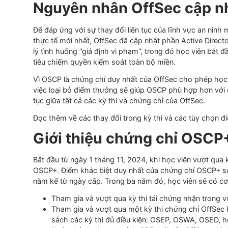
mới của kỳ thi sẽ bao gồm các thay đổi sau:
Nâng cấp
phần Active Directory trong
bài thi
Bỏ phần
điểm thưởng
.
Nguyên nhân OffSec cậ
Để đáp ứng với sự thay đổi liên tục của lĩnh vực 
thực tế mới nhất, OffSec đã cập nhật phần Active 
lý tình huống “giả định vi phạm”, trong đó học viê
tiêu chiếm quyền kiểm soát toàn bộ miền.
Vì OSCP là chứng chỉ duy nhất của OffSec cho phé
việc loại bỏ điểm thưởng sẽ giúp OSCP phù hợp hơn
tục giữa tất cả các kỳ thi và chứng chỉ của OffSec
Đọc thêm về các thay đổi trong kỳ thi và các tùy
Giới thiệu chứng chỉ O
Bắt đầu từ ngày 1 tháng 11, 2024, khi học viên v