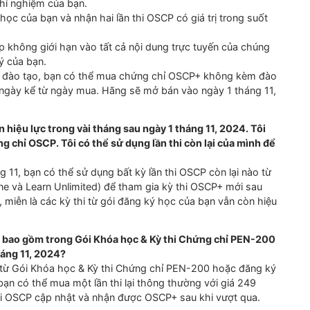
u + trong tương lai không?
ều chứng chỉ hiện có của chúng tôi, tuy nhiên, chúng tôi c
điểm này. OffSec khuyến nghị bạn thường xuyên kiểm tra tran
hất và thông báo về chính sách chứng chỉ.
hi tái chứng nhận OSCP+?
 kỳ thi OSCP+ sau ngày 1 tháng 11, 2024 để đạt được danh 
Nhưng để đạt được OSCP+, bạn phải mua lại kỳ thi tái chứ
 được chứng chỉ OSCP+?
ị tốt hơn cho kỳ thi, bạn có các lựa chọn sau:
 PEN-200 làm khóa học của bạn và nhận một lần thi OSCP 
 phòng thí nghiệm của bạn.
khóa học của bạn và nhận hai lần thi OSCP có giá trị trong
truy cập không giới hạn vào tất cả nội dung trực tuyến của 
n đăng ký của bạn.