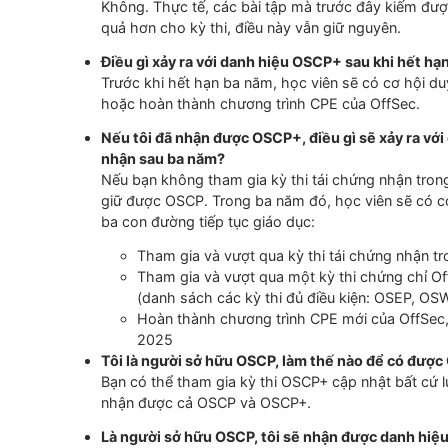
các cập nhật kỳ thi và tính năng OSCP+.
Câu hỏi thường gặp
Tôi đã có OSCP, điều này có thay đổi chứng 
Những thay đổi mà OffSec giới thiệu lần nà
đó vẫn có thời hạn vĩnh viễn
.
Tôi hiện đang học khóa học PEN-200, khóa
Không. Nội dung khóa học PEN-200 liên quan 
viên một cách toàn diện
cho kỳ thi
“
OSCP cậ
Điểm thưởng bị loại bỏ có ảnh hưởng tiêu cự
Không. Thực tế, các bài tập mà trước đây ki
quả hơn cho kỳ thi, điều này vẫn giữ nguyên.
Điều gì xảy ra với danh hiệu OSCP+ sau khi
Trước khi hết hạn ba năm, học viên sẽ có cơ 
hoặc hoàn thành chương trình CPE của OffS
Nếu tôi đã nhận được OSCP+, điều gì sẽ xảy 
nhận sau ba năm?