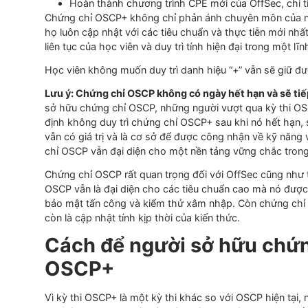
OSCP+. Điểm khác biệt duy nhất của chứng chỉ OSC
năm kể từ ngày cấp. Trong ba năm đó, học viên sẽ 
Tham gia và vượt qua kỳ thi tái chứng nhận 
Tham gia và vượt qua một kỳ thi chứng chỉ O
sách các kỳ thi đủ điều kiện: OSEP, OSWA,
Hoàn thành chương trình CPE mới của OffSe
Chứng chỉ OSCP+ không chỉ phản ánh chuyên môn 
họ luôn cập nhật với các tiêu chuẩn và thực tiễn
liên tục của học viên và duy trì tính hiện đại tron
Học viên không muốn duy trì danh hiệu
“
+
”
vẫn sẽ
Lưu ý: Chứng chỉ OSCP không có ngày hết hạn và s
sở hữu chứng chỉ OSCP, những người vượt qua kỳ 
định không duy trì chứng chỉ OSCP+ sau khi nó h
vẫn có giá trị và là
cơ sở để
được công
nhận
về k
chỉ OSCP vẫn đại diện cho một nền tảng vững chắc
Chứng chỉ OSCP rất quan trọng đối với OffSec cũ