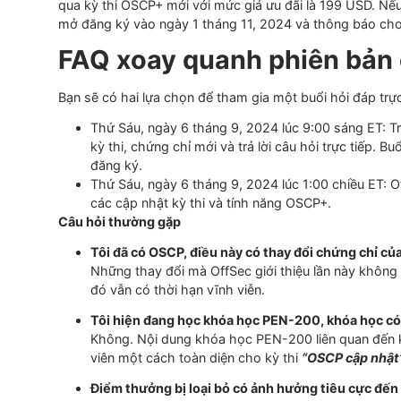
OSCP vẫn là
đại diện cho các tiêu chuẩn cao mà nó
bảo mật tấn công và kiểm thử xâm nhập. Còn chứn
còn là cập
nhật
tính kịp thời của kiến thức.
Cách để người sở hữu c
OSCP+
Vì kỳ thi OSCP+ là một kỳ thi khác so với OSCP hi
qua kỳ thi OSCP+ mới với mức giá ưu đãi là 199 US
mở đăng ký vào ngày 1 tháng 11, 2024 và thông 
FAQ xoay quanh phiên 
Bạn sẽ có hai lựa chọn để tham gia một buổi hỏi 
Thứ Sáu, ngày 6 tháng 9, 2024 lúc 9:00 sáng
kỳ thi, chứng chỉ mới và trả lời câu hỏi trực 
đăng ký.
Thứ Sáu, ngày 6 tháng 9, 2024 lúc 1:00 chiề