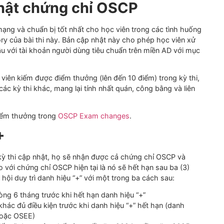
.
p nhật chứng chỉ OSCP
an ninh mạng và chuẩn bị tốt nhất cho học viên trong các tìn
Directory của
bài
thi này. Bản cập nhật này cho phép học vi
n bắt đầu với tài khoản người dùng tiêu chuẩn trên miền AD 
p học viên kiếm được điểm thưởng (lên đến 10 điểm) trong k
 với các kỳ thi khác, mang lại tính nhất quán, công bằng và
.
 chọn điểm thưởng trong
OSCP Exam changes
.
SCP+
ượt qua kỳ thi cập nhật, họ sẽ nhận được cả chứng chỉ OSCP 