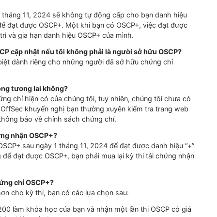
ận trong ba năm, chứng chỉ của bạn sẽ mất danh hiệu
“
+
”
; b
ẽ có cơ hội duy trì danh hiệu “+” bằng cách hoàn thành một
nhận trong vòng 6 tháng trước khi hết hạn danh hiệu
“
+
”
chỉ OffSec khác đủ điều kiện trước khi danh hiệu
“
+
”
hết hạ
OSEP, OSWA, OSED, hoặc OSEE)
ffSec, chi tiết sẽ được công bố vào cuối năm 2024 – đầu 
có được OSCP+?
ất cứ lúc nào sau ngày 1 tháng 11, 2024. Khi bạn vượt qua, 
nh hiệu OSCP+ nếu tôi đạt được chứng chỉ OffSec khác sa
 ngày 1 tháng 11, 2024 sẽ không tự động cấp cho bạn danh 
nhật
”
để đạt được OSCP+. Một khi bạn có OSCP+, việc đạt 
ạn duy trì và gia hạn danh hiệu OSCP+ của mình.
 thi OSCP cập nhật nếu tôi không phải là người sở hữu OS
i đặc biệt dành riêng cho những người đã sở hữu chứng chỉ