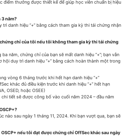
chỉ của tôi không?
y không ảnh hưởng đến chứng chỉ OSCP hiện tại của bạn. Ch
 học có thêm mô-đun mới để chuẩn bị cho kỳ thi OSCP+ k
đến kỳ thi vẫn giữ nguyên và tiếp tục chuẩn bị kiến
thức
c
p nhật
”.
c đến cơ hội vượt qua kỳ thi của tôi không?
ếm được điểm thưởng được thiết kế để giúp học viên chuẩn b
 hết hạn 3 năm?
hội duy trì danh hiệu “+” bằng cách tham gia kỳ thi tái chứ
ec.
ra với chứng chỉ của tôi nếu tôi không tham gia kỳ thi tái 