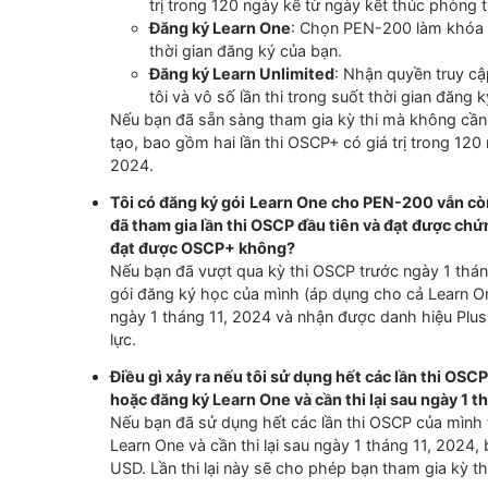
OSCP.
Sẽ có thêm chứng chỉ nào khác được gắn dấ
OffSec đang xem xét việc thêm dấu + vào nhi
chi tiết cụ thể hoặc mốc thời gian tại thời 
của hãng để cập nhật những thông tin mới n
Điều gì xảy ra nếu tôi không vượt qua kỳ t
Nếu bạn là người sở hữu OSCP, khi tham gia
và không vượt qua, bạn vẫn giữ được OSCP. 
OSCP+.
Tôi mới đến với OffSec, làm thế nào để có
Nếu bạn tin rằng mình cần đào tạo để chuẩn b
Gói Khóa học & Kỳ thi Chứng chỉ
: Chọn
trị trong 120 ngày kể từ ngày kết thúc
Đăng ký Learn One
: Chọn PEN-200 làm 
thời gian đăng ký của bạn.
Đăng ký Learn Unlimited
: Nhận quyền 
tôi và vô số lần thi trong suốt thời gia