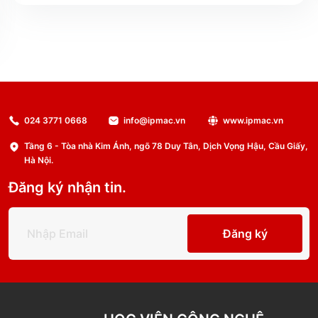
024 3771 0668
info@ipmac.vn
www.ipmac.vn
Tầng 6 - Tòa nhà Kim Ánh, ngõ 78 Duy Tân, Dịch Vọng Hậu, Cầu Giấy,
Hà Nội.
Đăng ký nhận tin.
Đăng ký