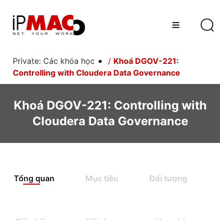
Private: Các khóa học
/
Khoá DGOV-221:
Controlling with Cloudera Data Governance
Khoá DGOV-221: Controlling with
Cloudera Data Governance
Tổng quan
Mục tiêu
Đối tượng