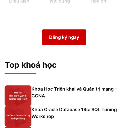
Điều kiện
Nội dung
Học phí
Đăng ký ngay
Top khoá học
Khóa Học Triển khai và Quản trị mạng –
CCNA
Khóa Oracle Database 19c: SQL Tuning
Workshop