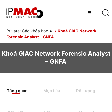
Private: Các khóa học
/
Khoá GIAC Network
Forensic Analyst – GNFA
Khoá GIAC Network Forensic Analyst
– GNFA
Tổng quan
Mục tiêu
Đối tượng