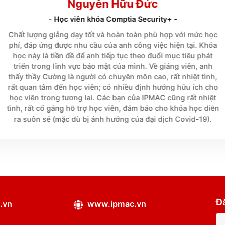





Nguyễn Hữu Đức
- Học viên khóa Comptia Security+ -
Chất lượng giảng dạy tốt và hoàn toàn phù hợp 
phí, đáp ứng được nhu cầu của anh công việc hiệ
học này là tiền đề để anh tiếp tục theo đuổi mục
triển trong lĩnh vực bảo mật của mình. Về giảng
thấy thầy Cường là người có chuyên môn cao, rất 
rất quan tâm đến học viên; có nhiều định hướng 
học viên trong tương lai. Các bạn của IPMAC cũn
tình, rất cố gắng hỗ trợ học viên, đảm bảo cho k