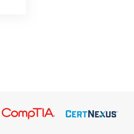
hai, Quản trị và Tối
 Data trên nền tảng