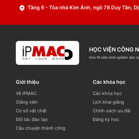
ắn. Các bạn support của IPMAC rất nhiệt
 hỗ trợ trong quá trình học.
024 3771 0668
info@
Tầng 6 - Tòa nhà Kim Ánh, ngõ 78 Duy T
HỌC VIỆN C