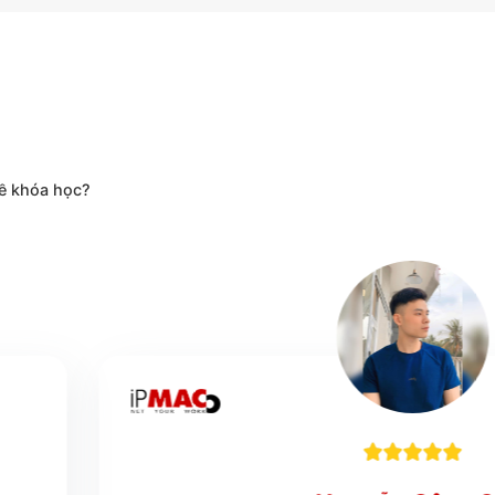
ọc viên
PMAC
nói gì về khóa học?