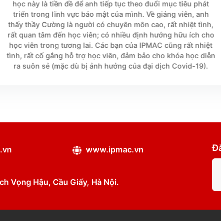





Nguyễn Hữu Đức
- Học viên khóa Comptia Security+ -
Chất lượng giảng dạy tốt và hoàn toàn phù hợp 
phí, đáp ứng được nhu cầu của anh công việc hiệ
học này là tiền đề để anh tiếp tục theo đuổi mục
triển trong lĩnh vực bảo mật của mình. Về giảng
thấy thầy Cường là người có chuyên môn cao, rất 
rất quan tâm đến học viên; có nhiều định hướng 
học viên trong tương lai. Các bạn của IPMAC cũn
tình, rất cố gắng hỗ trợ học viên, đảm bảo cho k
ra suôn sẻ (mặc dù bị ảnh hưởng của đại dịch C