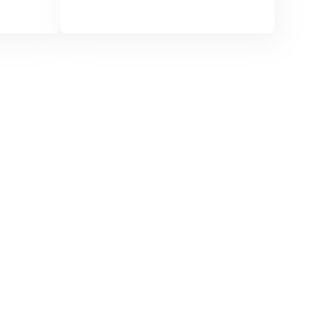
áy ứng dụng trong
Khóa học Hệ sinh thái Hadoo
ne Learning for Big
lý dữ liệu phân tán
ns)
Hình thức: C