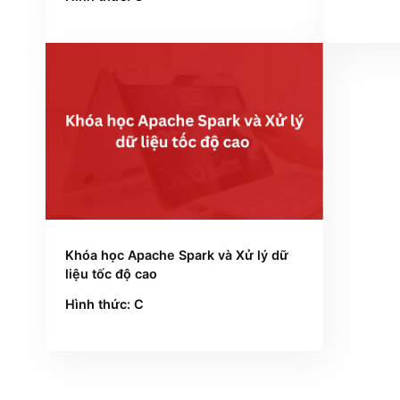
Khóa học Triển khai, Quản trị và Tối
Kh
ưu Hệ thống Big Data trên nền tảng
tr
Azure
Hì
Hình thức: C
Khóa học Apache Spark và Xử lý dữ
liệu tốc độ cao