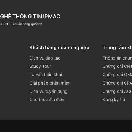
ipmac.vn
www.ipmac.vn
ân, Dịch Vọng Hậu, Cầu Giấy, Hà Nội.
ÔNG NGHỆ THÔNG TIN IPMAC
ệm đào tạo CNTT chuẩn hãng quốc tế