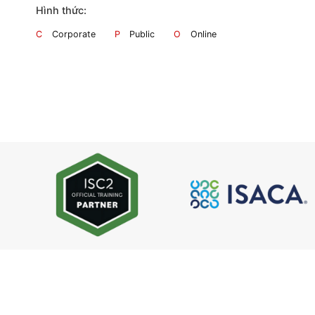
Hình thức: C
Hình thức:
C
Corporate
P
Public
O
Online