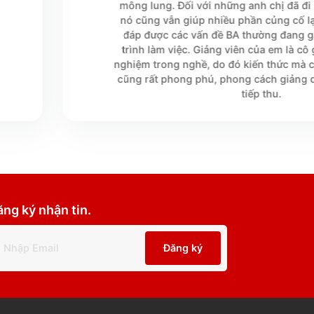
Ng
- Học 
với mức học
Khóa Ready for BA th
n tại. Khóa
vào nghề như em, khi
 tiêu phát
mông lung. Đối với n
 viên, anh
nó cũng vẫn giúp nhi
nhiệt tình,
đáp được các vấn đ
hữu ích cho
trình làm việc. Giản
g rất nhiệt
nghiệm trong nghề, d
hóa học diễn
cũng rất phong phú, 
ovid-19).