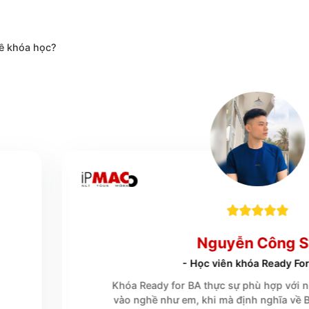
ọc viên
PMAC
nói gì về khóa học?