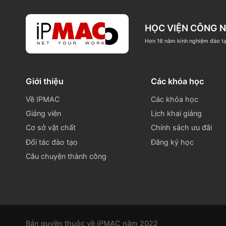
024 3771 0668
info@
Tầng 6 - Tòa nhà Kim Ánh, ngõ 78 Duy T
HỌC VIỆN C
Hơn 16 năm kinh nghi