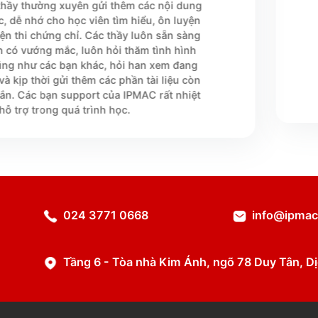





guyễn Thu Trang
a Quản lý dự án chuyên nghiệp PMP -
 học rất nhiệt tình. Ngoài nội dung slide
 luyện tập của IPMAC cung cấp khá hay và
 thầy thường xuyên gửi thêm các nội dung
c, dễ nhớ cho học viên tìm hiểu, ôn luyện
yện thi chứng chỉ. Các thầy luôn sẵn sàng
ên có vướng mắc, luôn hỏi thăm tình hình
ũng như các bạn khác, hỏi han xem đang
à kịp thời gửi thêm các phần tài liệu còn
ắn. Các bạn support của IPMAC rất nhiệt
 hỗ trợ trong quá trình học.