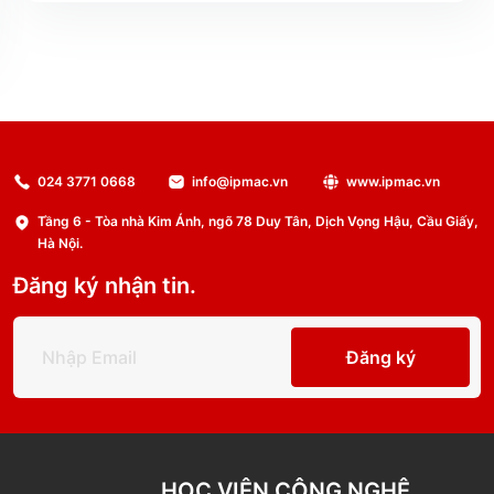
024 3771 0668
info@ipmac.vn
www.ipmac.vn
Tầng 6 - Tòa nhà Kim Ánh, ngõ 78 Duy Tân, Dịch Vọng Hậu, Cầu Giấy,
Hà Nội.
Đăng ký nhận tin.
Đăng ký
HỌC VIỆN CÔNG NGHỆ