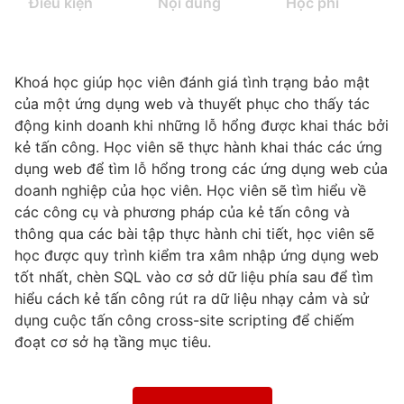
Điều kiện
Nội dung
Học phí
Khoá học giúp học viên đánh giá tình trạng bảo mật
của một ứng dụng
web
và thuyết phục cho thấy tác
động kinh doanh khi những lỗ hổng được khai thác bởi
kẻ tấn công.
Học viên
sẽ thực hành khai thác các ứng
dụng
web
để tìm lỗ hổng trong các ứng dụng
web
của
doanh nghiệp của
học viên
.
Học viên
sẽ tìm hiểu về
các công cụ và phương pháp của kẻ tấn công và
thông qua các bài tập thực hành chi tiết,
học viên
sẽ
học được quy trình kiểm tra xâm nhập ứng dụng
web
tốt nhất, chèn SQL vào cơ sở dữ liệu phía sau để tìm
hiểu cách kẻ tấn công rút ra dữ liệu nhạy cảm và sử
dụng cuộc tấn công
cross-site
scripting
để chiếm
đoạt cơ sở hạ tầng mục tiêu.