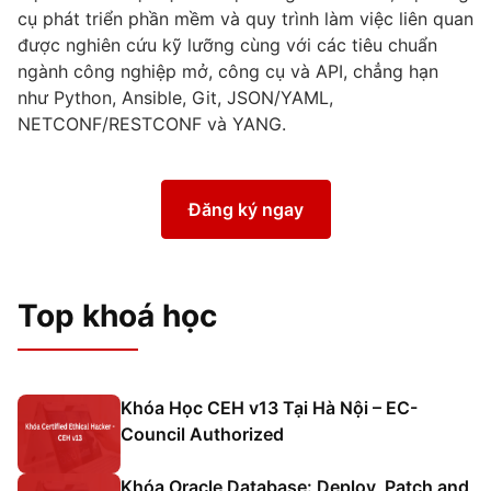
cụ phát triển phần mềm và quy trình làm việc liên quan
được nghiên cứu kỹ lưỡng cùng với các tiêu chuẩn
ngành công nghiệp mở, công cụ và API, chẳng hạn
như Python, Ansible, Git, JSON/YAML,
NETCONF/RESTCONF và YANG.
Đăng ký ngay
Top khoá học
Khóa Học CEH v13 Tại Hà Nội – EC-
Council Authorized
Khóa Oracle Database: Deploy, Patch and