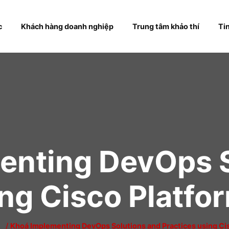
hóa học
Khách hàng doanh nghiệp
Trung tâm khả
menting DevOp
using Cisco Pl