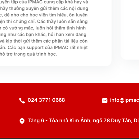





guyễn Thu Trang
a Quản lý dự án chuyên nghiệp PMP -
 học rất nhiệt tình. Ngoài nội dung slide
 luyện tập của IPMAC cung cấp khá hay và
 thầy thường xuyên gửi thêm các nội dung
c, dễ nhớ cho học viên tìm hiểu, ôn luyện
yện thi chứng chỉ. Các thầy luôn sẵn sàng
ên có vướng mắc, luôn hỏi thăm tình hình
ũng như các bạn khác, hỏi han xem đang
à kịp thời gửi thêm các phần tài liệu còn
ắn. Các bạn support của IPMAC rất nhiệt
 hỗ trợ trong quá trình học.