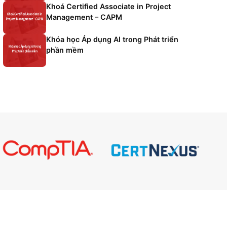
cker
và
ạn cho kỳ
Khoá Microsoft Azure Fundame
Khoá Certified Associate in Pro
Management – CAPM
Khóa học Áp dụng AI trong Phát
phần mềm