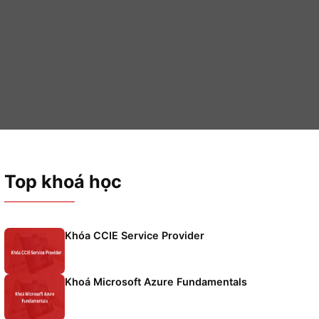
ces using Cisco Platforms – DEVOPS
í
Top khoá học
cách tự
Khóa CCIE Service Provider
a các