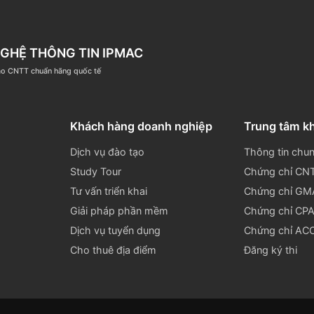
ipmac.vn
www.ipmac.vn
ân, Dịch Vọng Hậu, Cầu Giấy, Hà Nội.
ÔNG NGHỆ THÔNG TIN IPMAC
ệm đào tạo CNTT chuẩn hãng quốc tế