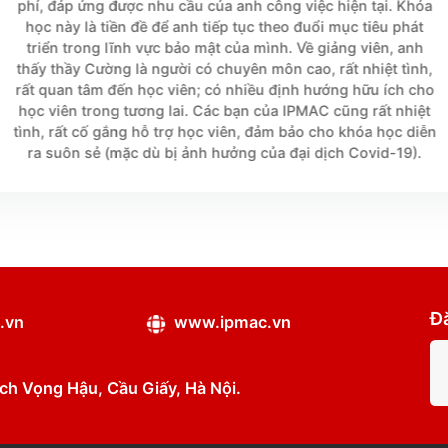





Nguyễn Hữu Đức
- Học viên khóa Comptia Security+ -
Chất lượng giảng dạy tốt và hoàn toàn phù hợp 
phí, đáp ứng được nhu cầu của anh công việc hiệ
học này là tiền đề để anh tiếp tục theo đuổi mục
triển trong lĩnh vực bảo mật của mình. Về giảng
thấy thầy Cường là người có chuyên môn cao, rất 
rất quan tâm đến học viên; có nhiều định hướng 
học viên trong tương lai. Các bạn của IPMAC cũn
tình, rất cố gắng hỗ trợ học viên, đảm bảo cho k
ra suôn sẻ (mặc dù bị ảnh hưởng của đại dịch C