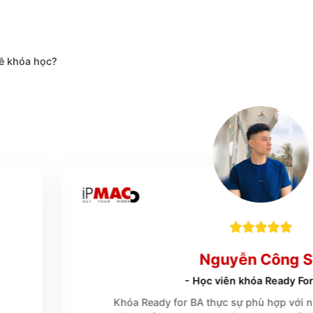
ọc viên
PMAC
nói gì về khóa học?