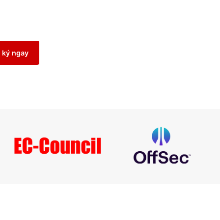
rên các nền tảng
Cisco
®. Bạn cũng sẽ học cách tích hợp
Do
 tiến trong triển khai ứng dụng. Khóa đào tạo này chuẩn bị b
ons
and
Practices
using
Cisco
Platforms
(DEVOPS)
Đăng ký ngay