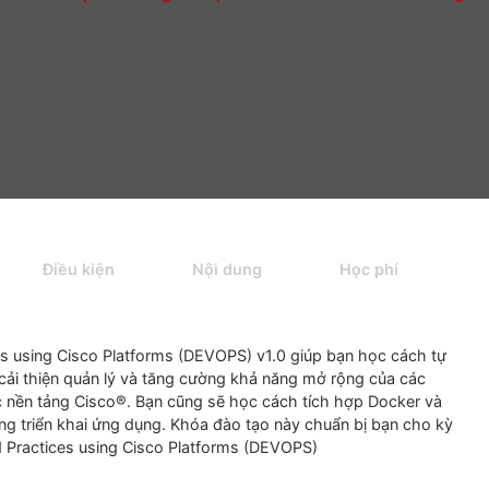
a học
/
Khoá Implementing DevOps Solutions and Practi
ng
Điều kiện
Nội dung
Học ph
ractices
using
Cisco
Platforms
(DEVOPS) v1.0 giúp bạn học 
 động, cải thiện quản lý và tăng cường khả năng mở rộng củ