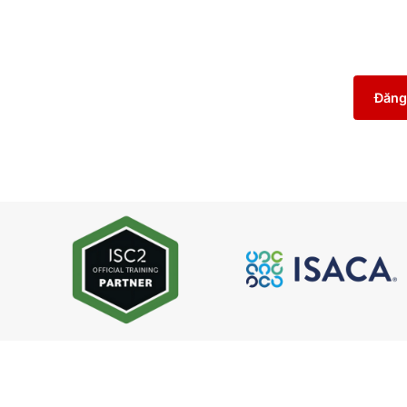
quy trình
microservices
và cơ sở hạ tầng đám mây t
Kubernetes
để tạo ra các khả năng và linh hoạt tiên
thi chứng chỉ 300-910
Implementing
DevOps
Soluti