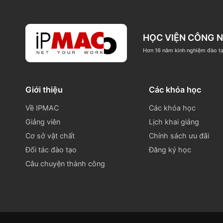
024 3771 0668
info@
Tầng 6 - Tòa nhà Kim Ánh, ngõ 78 Duy T
HỌC VIỆN C
Hơn 16 năm kinh nghi