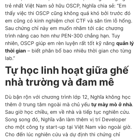
trẻ nhất Việt Nam sở hữu OSCP, Nghĩa chia sẻ: “Em
thấy việc thi OSCP cũng không quá khó bởi trước đó
em cũng có kinh nghiệm chơi CTF và săn tìm lỗ hổng.
Sau chứng chỉ này em muốn nhắm tới các chương
trình nâng cao hơn như PEN-300 chẳng hạn. Tuy
nhiên, OSCP giúp em rèn luyện rất tốt kỹ năng
quản lý
thời gian
– biết phân bổ bao nhiêu thời gian cho từng
lab.”
Tự học linh hoạt giữa ghế
nhà trường và đam mê
Dù bận rộn với chương trình lớp 12, Nghĩa không học
thêm ở trung tâm ngoài mà chủ yếu
tự mày mò ở nhà
.
Sau giờ học chiều, em về nhà và tiếp tục nghiên cứu.
Song song đó, Nghĩa vẫn làm thêm vị trí Developer
cho một công ty start-up tại Việt Nam vào ngoài giờ.
Cho đến lúc nghiên cứu và dự định thi chứng chỉ