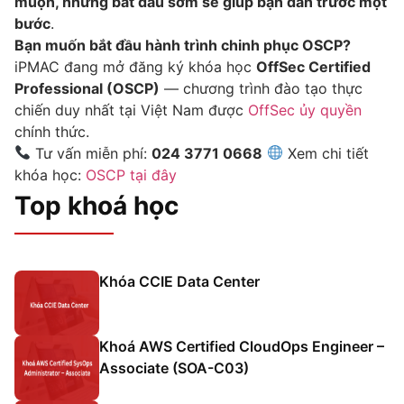
muộn, nhưng bắt đầu sớm sẽ giúp bạn dẫn trước một
bước
.
Bạn muốn bắt đầu hành trình chinh phục OSCP?
iPMAC đang mở đăng ký khóa học
OffSec Certified
Professional (OSCP)
— chương trình đào tạo thực
chiến duy nhất tại Việt Nam được
OffSec ủy quyền
chính thức.
Tư vấn miễn phí:
024 3771 0668
Xem chi tiết
khóa học:
OSCP tại đây
Top khoá học
Khóa CCIE Data Center
Khoá AWS Certified CloudOps Engineer –
Associate (SOA-C03)