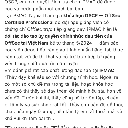
OSCP, em mới quyết định lựa chọn iPMAC để được
học và hướng dẫn một cách bài bản.
Tại iPMAC, Nghĩa tham gia
khóa học OSCP — OffSec
Certified Professional
do đội ngũ giảng viên có
chứng chỉ OffSec trực tiếp giảng dạy. iPMAC hiện là
đối tác đào tạo ủy quyền chính thức đầu tiên của
OffSec tại Việt Nam
kể từ tháng 5/2024 — đảm bảo
học viên được tiếp cận giáo trình chuẩn hãng, lab thực
hành sát với đề thi thật và hỗ trợ trực tiếp từ giảng
viên trong suốt quá trình ôn luyện.
Em đánh giá rất cao chất lượng đào tạo tại
iPMAC
:
“Thầy dạy khá sâu so với chương trình học. Ngoài ra
có một số chủ đề mà trong tài liệu hoặc khóa học
chưa có thì thầy sẽ dạy thêm để mình hiểu sâu hơn về
vấn đề. Trước khi thi, thầy cũng hỗ trợ ôn tập, chuẩn
bị tâm lý và sức khỏe rất tốt. Thầy còn bảo đề dễ thôi,
chắc nửa ngày là xong, nên tâm lý em rất thoải mái và
khá vui khi làm bài thi”.