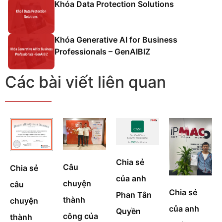
Khóa Data Protection Solutions
Khóa Generative AI for Business
Professionals – GenAIBIZ
Các bài viết liên quan
Chia sẻ
Câu
Chia sẻ
của anh
chuyện
câu
Chia sẻ
Phan Tân
thành
chuyện
của anh
Quyền
công của
thành