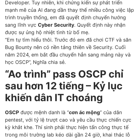
Developer. Tuy nhiên, khi chứng kiến sự phát triển
mạnh mẽ của AI đang dần thay thế nhiều công việc lập
trình truyền thống, em đã quyết định chuyển hướng
sang lĩnh vực
Cyber Security
. Quyết định này nhận
được sự ủng hộ nhiệt tình từ bố mẹ.
“Em tự tìm hiểu thôi. Trước đó em đã chơi CTF và săn
Bug Bounty nên có nền tảng thiên về Security. Cuối
năm 2024, em bắt đầu chuyển hẳn sang mảng này và
học OSCP”, Nghĩa chia sẻ.
“Ao trình” pass OSCP chỉ
sau hơn 12 tiếng – Kỷ lục
khiến dân IT choáng
OSCP
được mệnh danh là “
cơn ác mộng
” của dân
pentest, với tỷ lệ trượt cao và yêu cầu thực chiến cực
kỳ khắt khe. Thí sinh phải thực hiện tấn công thực tế
trong môi trường lab kéo dài gần 24 giờ, khai thác lỗ