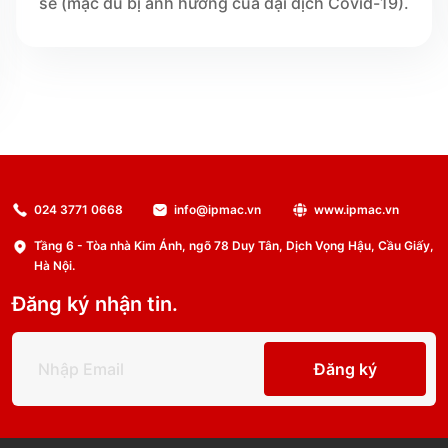
sẻ (mặc dù bị ảnh hưởng của đại dịch Covid-19).
024 3771 0668
info@ipmac.vn
www.ipmac.vn
Tầng 6 - Tòa nhà Kim Ánh, ngõ 78 Duy Tân, Dịch Vọng Hậu, Cầu Giấy,
Hà Nội.
Đăng ký nhận tin.
Đăng ký