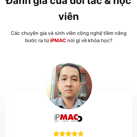
Đánh giá của đối tác & học
viên
Các chuyên gia và sinh viên công nghệ tiềm năng
bước ra từ
iPMAC
nói gì về khóa học?




