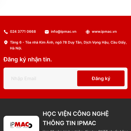
024 3771 0668
info@ipmac.vn
www.ipmac.vn
Tầng 6 - Tòa nhà Kim Ánh, ngõ 78 Duy Tân, Dịch Vọng Hậu, Cầu Giấy,
Hà Nội.
Đăng ký nhận tin.
Đăng ký
HỌC VIỆN CÔNG NGHỆ
THÔNG TIN IPMAC