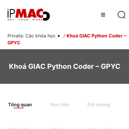
Private: Các khóa học
/
Khoá GIAC Python Coder –
GPYC
Khoá GIAC Python Coder – GPYC
Tổng quan
Mục tiêu
Đối tượng