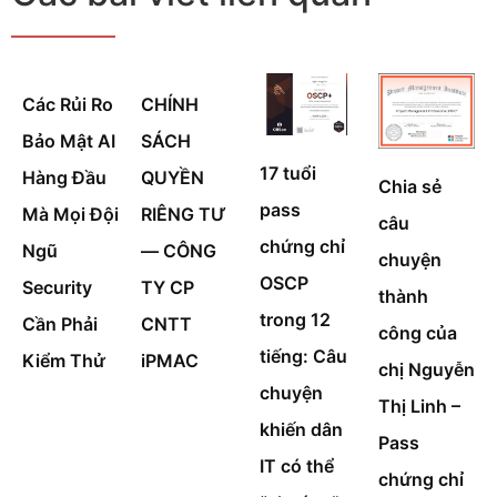
Các Rủi Ro
CHÍNH
Bảo Mật AI
SÁCH
17 tuổi
Hàng Đầu
QUYỀN
Chia sẻ
pass
Mà Mọi Đội
RIÊNG TƯ
câu
chứng chỉ
Ngũ
— CÔNG
chuyện
OSCP
Security
TY CP
thành
trong 12
Cần Phải
CNTT
công của
tiếng: Câu
Kiểm Thử
iPMAC
chị Nguyễn
chuyện
Thị Linh –
khiến dân
Pass
IT có thể
chứng chỉ