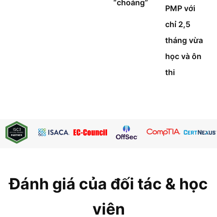
“choáng”
PMP với
chỉ 2,5
tháng vừa
học và ôn
thi
Đánh giá của đối tác & học
viên