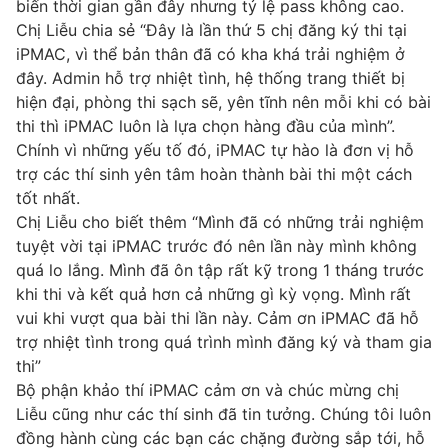
biến thời gian gần đây nhưng tỷ lệ pass không cao.
Chị Liễu chia sẻ “Đây là lần thứ 5 chị đăng ký thi tại
iPMAC, vì thể bản thân đã có kha khá trải nghiệm ở
đây. Admin hỗ trợ nhiệt tình, hệ thống trang thiết bị
hiện đại, phòng thi sạch sẽ, yên tĩnh nên mỗi khi có bài
thi thì iPMAC luôn là lựa chọn hàng đầu của mình”.
Chính vì những yếu tố đó, iPMAC tự hào là đơn vị hỗ
trợ các thí sinh yên tâm hoàn thành bài thi một cách
tốt nhất.
Chị Liễu cho biết thêm “Mình đã có những trải nghiệm
tuyệt vời tại iPMAC trước đó nên lần này mình không
quá lo lắng. Mình đã ôn tập rất kỹ trong 1 tháng trước
khi thi và kết quả hơn cả những gì kỳ vọng. Mình rất
vui khi vượt qua bài thi lần này. Cảm ơn iPMAC đã hỗ
trợ nhiệt tình trong quá trình mình đăng ký và tham gia
thi”
Bộ phận khảo thí iPMAC cảm ơn và chúc mừng chị
Liễu cũng như các thí sinh đã tin tưởng. Chúng tôi luôn
đồng hành cùng các bạn các chặng đường sắp tới, hỗ