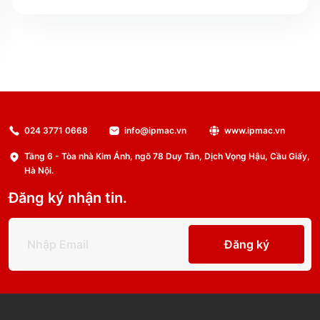
024 3771 0668
info@ipmac.vn
www.ipmac.vn
Tầng 6 - Tòa nhà Kim Ánh, ngõ 78 Duy Tân, Dịch Vọng Hậu, Cầu Giấy,
Hà Nội.
Đăng ký nhận tin.
Đăng ký