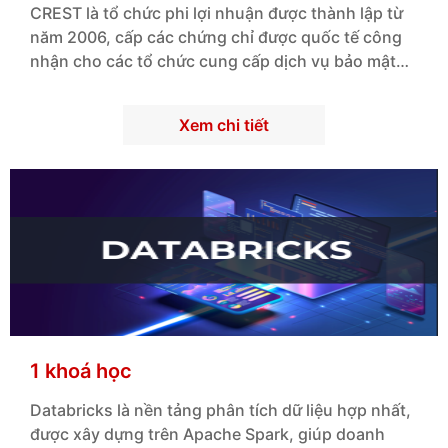
CREST là tổ chức phi lợi nhuận được thành lập từ
năm 2006, cấp các chứng chỉ được quốc tế công
nhận cho các tổ chức cung cấp dịch vụ bảo mật
thông tin và chứng chỉ chuyên nghiệp cho các cá
nhân cung cấp dịch vụ đánh giá lỗ hổng bảo mật,
Xem chi tiết
kiểm thử xâm nhập, ứng phó sự cố, tình báo an
toàn thông tin và phân tích bảo mật trong các
trung tâm điều hành ATTT (SOC).
1 khoá học
Databricks là nền tảng phân tích dữ liệu hợp nhất,
được xây dựng trên Apache Spark, giúp doanh