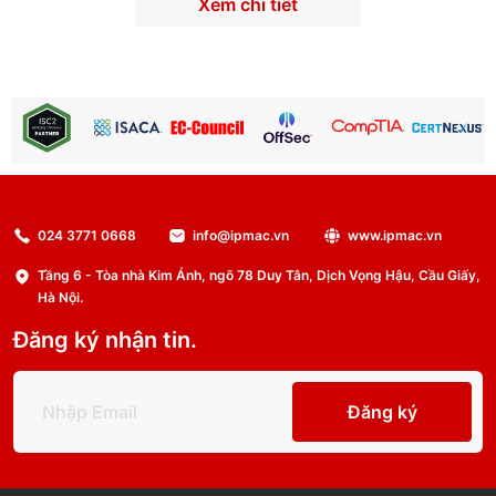
Xem chi tiết
024 3771 0668
info@ipmac.vn
www.ipmac.vn
Tầng 6 - Tòa nhà Kim Ánh, ngõ 78 Duy Tân, Dịch Vọng Hậu, Cầu Giấy,
Hà Nội.
Đăng ký nhận tin.
Đăng ký