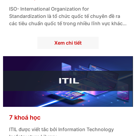
mong muốn đóng góp vào sự phát triển của lĩnh
ISO- International Organization for
vực an toàn thông tin tại Việt Nam thông qua việc
Standardization là tổ chức quốc tế chuyên đề ra
bồi dưỡng, nâng cao năng lực của đội ngũ chuyên
các tiêu chuẩn quốc tế trong nhiều lĩnh vực khác
gia bảo mật, an toàn thông tin đạt tiêu chuẩn quốc
nhau nhằm đảm bảo chất lượng, an toàn và hiệu
tế.
quả trong sản xuất và dịch vụ.
Xem chi tiết
7 khoá học
ITIL được viết tắc bởi Information Technology